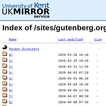
Index of /sites/gutenberg.org
Name
Last modified
Size
Parent Directory
0/
1/
2/
3/
4/
5/
6/
7/
8/