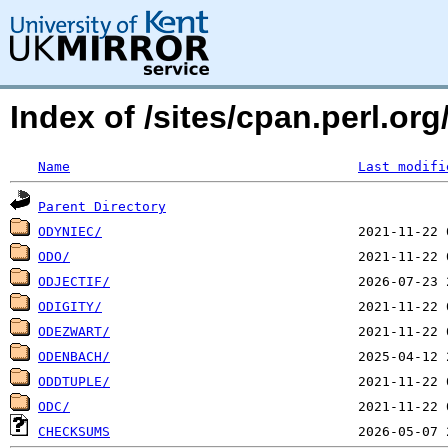
Index of /sites/cpan.perl.o
Name
Last modifi
Parent Directory
ODYNIEC/
ODO/
ODJECTIF/
ODIGITY/
ODEZWART/
ODENBACH/
ODDTUPLE/
ODC/
CHECKSUMS