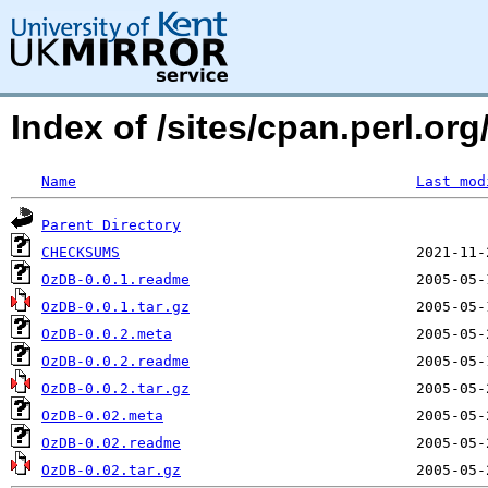
Index of /sites/cpan.perl.o
Name
Last mod
Parent Directory
CHECKSUMS
OzDB-0.0.1.readme
OzDB-0.0.1.tar.gz
OzDB-0.0.2.meta
OzDB-0.0.2.readme
OzDB-0.0.2.tar.gz
OzDB-0.02.meta
OzDB-0.02.readme
OzDB-0.02.tar.gz