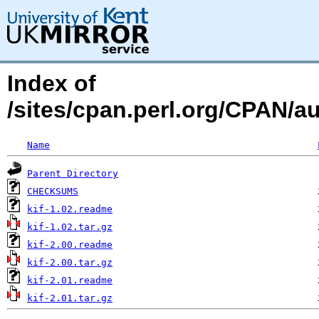
Index of
/sites/cpan.perl.org/CPAN/
Name
Parent Directory
CHECKSUMS
kif-1.02.readme
kif-1.02.tar.gz
kif-2.00.readme
kif-2.00.tar.gz
kif-2.01.readme
kif-2.01.tar.gz