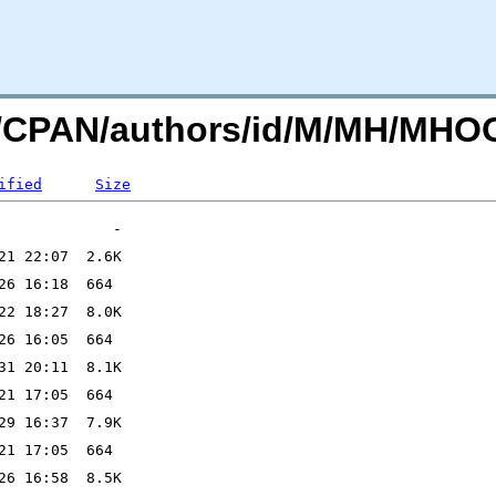
org/CPAN/authors/id/M/MH/MH
ified
Size