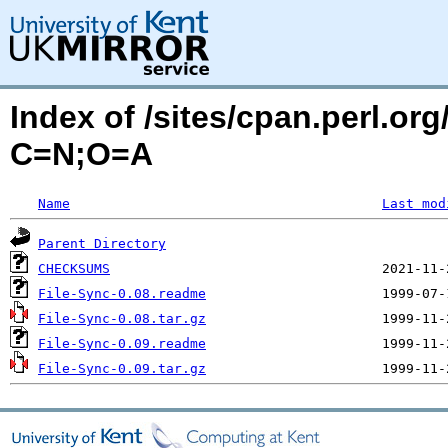
Index of /sites/cpan.perl.o
C=N;O=A
Name
Last mod
Parent Directory
CHECKSUMS
File-Sync-0.08.readme
File-Sync-0.08.tar.gz
File-Sync-0.09.readme
File-Sync-0.09.tar.gz